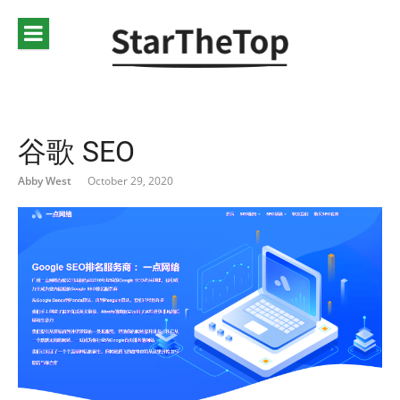
谷歌 SEO
Abby West
October 29, 2020